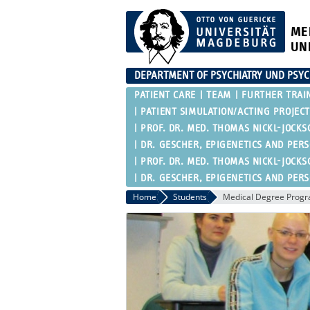
ME
UN
DEPARTMENT OF PSYCHIATRY UND PSY
PATIENT CARE
TEAM
FURTHER TRAI
PATIENT SIMULATION/ACTING PROJECT
PROF. DR. MED. THOMAS NICKL-JOCKS
DR. GESCHER, EPIGENETICS AND PER
PROF. DR. MED. THOMAS NICKL-JOCKS
DR. GESCHER, EPIGENETICS AND PER
Home
Students
Medical Degree Prog