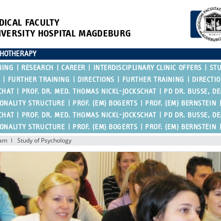
DICAL FACULTY
IVERSITY HOSPITAL MAGDEBURG
CHOTHERAPY
NING
RESEARCH
CAREER
INTERDISCIPLINARY CLINIC OFFERS
ST
FURTHER TRAINING
DIRECTIONS
FURTHER TRAINING
DIRECTI
CHAT
PROF. DR. MED. THOMAS NICKL-JOCKSCHAT
PD DR. BUSSE, D
SONALITY STRUCTURE
PROF. (EM) BOGERTS
PROF. (EM) BERNSTEIN
CHAT
PROF. DR. MED. THOMAS NICKL-JOCKSCHAT
PD DR. BUSSE, D
SONALITY STRUCTURE
PROF. (EM) BOGERTS
PROF. (EM) BERNSTEIN
ram
Study of Psychology