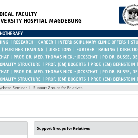
DICAL FACULTY
IVERSITY HOSPITAL MAGDEBURG
CHOTHERAPY
NING
RESEARCH
CAREER
INTERDISCIPLINARY CLINIC OFFERS
ST
FURTHER TRAINING
DIRECTIONS
FURTHER TRAINING
DIRECTI
CHAT
PROF. DR. MED. THOMAS NICKL-JOCKSCHAT
PD DR. BUSSE, D
SONALITY STRUCTURE
PROF. (EM) BOGERTS
PROF. (EM) BERNSTEIN
CHAT
PROF. DR. MED. THOMAS NICKL-JOCKSCHAT
PD DR. BUSSE, D
SONALITY STRUCTURE
PROF. (EM) BOGERTS
PROF. (EM) BERNSTEIN
ychose-Seminar
Support Groups for Relatives
Support Groups for Relatives