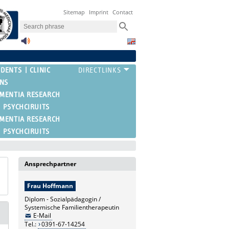
Sitemap
Imprint
Contact
UDENTS
CLINIC
ONS
EMENTIA RESEARCH
PSYCHCIRUITS
EMENTIA RESEARCH
PSYCHCIRUITS
Ansprechpartner
Frau Hoffmann
Diplom - Sozialpädagogin /
Systemische Familientherapeutin
E-Mail
Tel.:
0391-67-14254