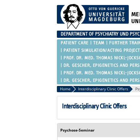
ME
UN
DEPARTMENT OF PSYCHIATRY UND PSY
PATIENT CARE
TEAM
FURTHER TRAI
PATIENT SIMULATION/ACTING PROJECT
PROF. DR. MED. THOMAS NICKL-JOCKS
DR. GESCHER, EPIGENETICS AND PER
PROF. DR. MED. THOMAS NICKL-JOCKS
DR. GESCHER, EPIGENETICS AND PER
Home
Interdisciplinary Clinic Offers
Ps
Interdisciplinary Clinic Offers
Psychose-Seminar