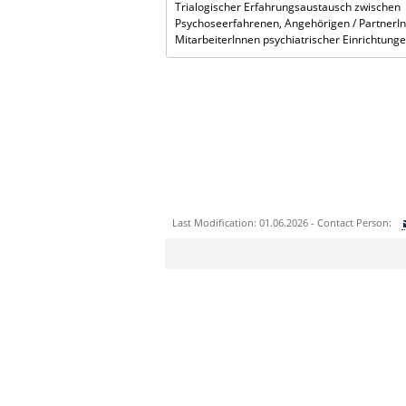
Trialogischer Erfahrungsaustausch zwischen
Psychoseerfahrenen, Angehörigen / PartnerI
MitarbeiterInnen psychiatrischer Einrichtung
Last Modification: 01.06.2026 - Contact Person:
Sie können eine Nachricht versenden an:
Ihre E-Mailadresse:
Ihr Anliegen: